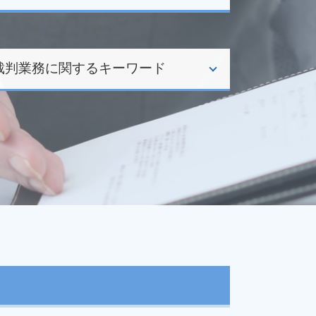
裁判業務に関するキーワード
債権回収 会社
立ち退き 交渉
借金 取り立て
交通事故 損害賠償
家賃 滞納
賃金 未払い
強制執行 差し押さえ
家賃 未払い
少額訴訟 必要書類
家賃滞納 督促
債権回収 方法