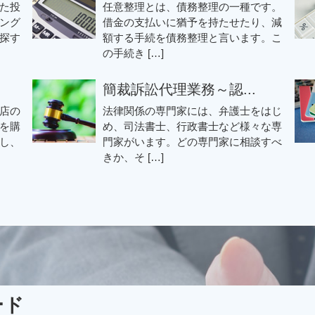
た投
任意整理とは、債務整理の一種です。
ング
借金の支払いに猶予を持たせたり、減
探す
額する手続を債務整理と言います。こ
の手続き […]
簡裁訴訟代理業務～認...
店の
法律関係の専門家には、弁護士をはじ
を購
め、司法書士、行政書士など様々な専
し、
門家がいます。どの専門家に相談すべ
きか、そ […]
ード