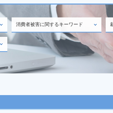
消費者被害に関するキーワード
悪徳商法 種類
エステ クーリングオフ
クーリングオフ 口頭
通販 商品 届かない
送り付け商法 対応
クーリングオフ 制度
点検商法
振り込め詐欺 通報
特定商取引法 クーリングオフ
不正 請求
クーリングオフ 電話