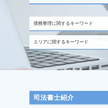
債務整理に関するキーワード
エリアに関するキーワード
任意整理 和解できない
過払い金 対象
任意整理 流れ
自己破産 家族の貯金
過払い金 日野市 相談
自己破産 家族に迷惑
裁判業務 千葉県 相談
給与所得者 再生
過払い金 府中市 司法書士
民事再生 流れ
民事再生 稲城市 相談
過払い金 司法書士
過払い金 東京都 相談
自己破産 免責
消費者被害 埼玉県 相談
司法書士紹介
債務整理 司法書士
任意整理 多摩市 相談
個人再生 期間
民事再生 神奈川県 司法書士