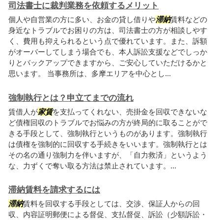
司法書士に裁判業務を依頼するメリット
個人や自営業の方に多い、お金の貸し借りや
滞納
賃料などの
身近なトラブルでお困りの方は、司法書士の方が相談しやす
く、費用も抑えられるという点で優れています。また、訴額
がオーバーしてしまう場合でも、本人訴訟支援などでしっか
りとバックアップできますから、ご安心していただけるかと
思います。 当事務所は、多摩エリアを中心とし...
強制執行とは？申立てまでの流れ
賃借人が
家賃
を支払ってくれない、売掛金を回収できないな
ど債権回収のトラブルでお悩みの方が終局的に取ることがで
きる手段として、強制執行というものがあります。強制執行
は債権を強制的に回収する手続きをいいます。強制執行とは
その名の通り強制力を伴いますが、「自力救済」というよう
な、力ずくで奪い取る方法は禁止されています。...
滞納賃料を請求するには
滞納
賃料を回収する手段としては、交渉、保証人からの回
収、内容証明郵便による督促、支払督促、訴訟（少額訴訟・