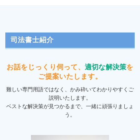
民事再生 会社
不正 請求
債権回収 方法
利息制限法 計算
クーリングオフ 口頭
強制執行 差し押さえ
自己破産 東京都 相談
消滅時効 期間
クーリングオフ 期間
返金 請求書
裁判業務 埼玉県 相談
自己破産 奨学金
クーリングオフ 制度
交通事故 示談
任意整理 千葉県 司法書士
少額 管財
振り込め詐欺 手口
交通事故 慰謝料 計算
任意整理 埼玉県 相談
司法書士紹介
個人再生 デメリット
訪問販売 クーリングオフ
家賃滞納 督促
消費者被害 稲城市 司法書士
再生計画 とは
振り込め詐欺 対策
担保不動産 競売 流れ
民事再生 府中市 司法書士
過払い金 対象
クーリングオフ 電話
養育費 強制執行 流れ
民事再生 日野市 相談
お話をじっくり伺って、
適切な解決策
を
自己破産 必要書類
通販 商品 届かない
家賃 滞納
消費者被害 埼玉県 司法書士
債務整理 種類
ご提案いたします。
取消権 時効
家賃 未払い
任意整理 府中市 相談
過払い請求 デメリット
副業詐欺 返金
債権回収 時効
任意整理 東京都 相談
難しい専門用語ではなく、かみ砕いてわかりやすくご
民事再生 流れ
クーリングオフ 内容証明
お金を貸した 返ってこない
債務整理 稲城市 司法書士
説明いたします。
訪問販売 リフォーム
債権 時効
過払い金 東京都 相談
ベストな解決策が見つかるまで、一緒に頑張りましょ
クーリングオフ クレジット会社
借金 取り立て
過払い金 神奈川県 相談
クーリングオフ 契約書
う。
交通事故 損害賠償 計算
消費者被害 埼玉県 相談
貸したお金 取り返す 借用書なし
個人再生 府中市 相談
家賃滞納 裁判
個人再生 府中市 司法書士
強制執行 書類
自己破産 東京都 司法書士