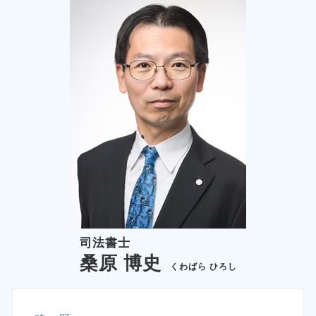
裁判業務 千葉県 司法書士
過払い金 日野市 相談
自己破産 神奈川県 司法書士
司法書士
桑原 博史
くわばら ひろし