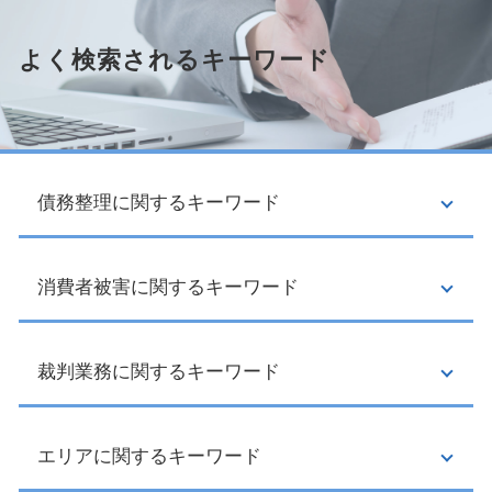
よく検索されるキーワード
債務整理に関するキーワード
消費者被害に関するキーワード
ブラックリスト 期間
民事再生 条件
個人再生 手続き
民事再生 デメリット
裁判業務に関するキーワード
点検商法
遅延損害金 とは
訪問販売 違法
債務整理 賃貸契約
クーリングオフ制度 対象
自己破産 手続き 費用
情報商材 クーリングオフ
エリアに関するキーワード
強制 競売
過払い金 請求 時効
投資詐欺 マッチングアプリ
立ち退き料 相場