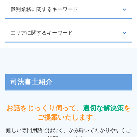
利息制限法 とは
自己破産 携帯契約
裁判業務に関するキーワード
クーリングオフ 口頭
債務 整理 期間
訪問販売 クーリングオフ
自己破産 期間
副業詐欺 返金
個人再生 流れ
特定商取引法 クーリングオフ
エリアに関するキーワード
債権 譲渡
会社 借金
クーリングオフ クレジット会社
少額訴訟 流れ
自己破産 デメリット
マルチ商法 仕組み
養育費 強制執行 流れ
破産 手続 開始 通知書
クーリングオフ 期間
債権回収 会社
裁判業務 神奈川県 相談
ブラックリスト 期間
クーリングオフ 方法
交通事故 損害賠償
任意整理 日野市 相談
任意整理 費用 相場
ネガティブオプション 事例
債権 時効
過払い金 神奈川県 司法書士
利息制限法 計算
クーリングオフ 返品
家賃 未払い
消費者被害 東京都 司法書士
司法書士紹介
任意整理 必要書類
消費者契約法 クーリングオフ
家賃滞納 督促
裁判業務 千葉県 相談
個人再生 最低弁済額
訪問販売 リフォーム
返金 請求書
個人再生 東京都 司法書士
和解 契約書
クーリングオフ 契約書
交通事故 示談
任意整理 埼玉県 司法書士
お話をじっくり伺って、
適切な解決策
を
任意整理 和解できない
点検商法
強制執行 書類
債務整理 神奈川県 相談
引き直し 計算
ご提案いたします。
取消権
債権回収 時効
債務整理 府中市 相談
債務整理 とは
クーリングオフ 電話
立ち退き料 相場
民事再生 日野市 司法書士
難しい専門用語ではなく、かみ砕いてわかりやすくご
自己破産 免責
振り込め詐欺 通報
担保不動産 競売 流れ
民事再生 埼玉県 相談