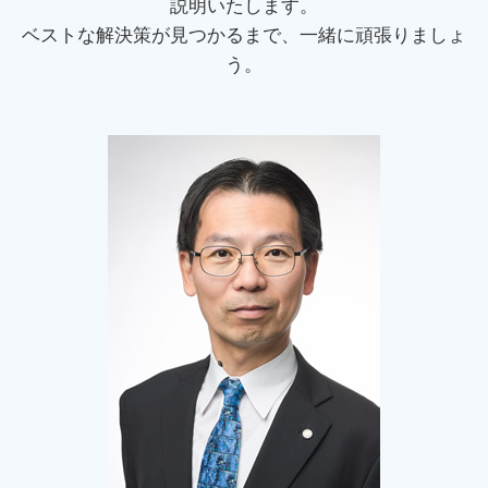
説明いたします。
クーリングオフ 制度
債権回収 代行
裁判業務 千葉県 司法書士
ベストな解決策が見つかるまで、一緒に頑張りましょ
クーリングオフ 条件
債権回収 方法
債務整理 日野市 司法書士
情報商材 クーリングオフ
う。
強制 競売
債務整理 千葉県 相談
交通事故 損害賠償 計算
個人再生 埼玉県 司法書士
強制執行 差し押さえ
個人再生 日野市 相談
お金の貸し借り 借用書
過払い金 稲城市 相談
裁判業務 多摩市 相談
消費者被害 神奈川県 司法書士
過払い金 千葉県 司法書士