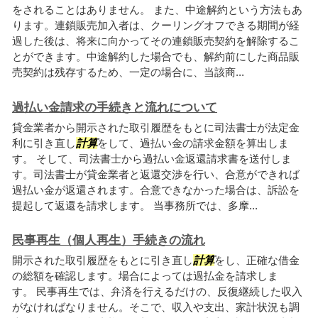
をされることはありません。 また、中途解約という方法もあ
ります。連鎖販売加入者は、クーリングオフできる期間が経
過した後は、将来に向かってその連鎖販売契約を解除するこ
とができます。中途解約した場合でも、解約前にした商品販
売契約は残存するため、一定の場合に、当該商...
過払い金請求の手続きと流れについて
貸金業者から開示された取引履歴をもとに司法書士が法定金
利に引き直し
計算
をして、過払い金の請求金額を算出しま
す。 そして、司法書士から過払い金返還請求書を送付しま
す。司法書士が貸金業者と返還交渉を行い、合意ができれば
過払い金が返還されます。合意できなかった場合は、訴訟を
提起して返還を請求します。 当事務所では、多摩...
民事再生（個人再生）手続きの流れ
開示された取引履歴をもとに引き直し
計算
をし、正確な借金
の総額を確認します。場合によっては過払金を請求しま
す。 民事再生では、弁済を行えるだけの、反復継続した収入
がなければなりません。そこで、収入や支出、家計状況も調