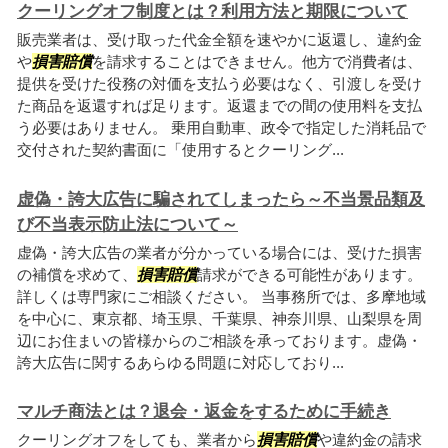
クーリングオフ制度とは？利用方法と期限について
販売業者は、受け取った代金全額を速やかに返還し、違約金
や
損害賠償
を請求することはできません。他方で消費者は、
提供を受けた役務の対価を支払う必要はなく、引渡しを受け
た商品を返還すれば足ります。返還までの間の使用料を支払
う必要はありません。 乗用自動車、政令で指定した消耗品で
交付された契約書面に「使用するとクーリング...
虚偽・誇大広告に騙されてしまったら～不当景品類及
び不当表示防止法について～
虚偽・誇大広告の業者が分かっている場合には、受けた損害
の補償を求めて、
損害賠償
請求ができる可能性があります。
詳しくは専門家にご相談ください。 当事務所では、多摩地域
を中心に、東京都、埼玉県、千葉県、神奈川県、山梨県を周
辺にお住まいの皆様からのご相談を承っております。虚偽・
誇大広告に関するあらゆる問題に対応しており...
マルチ商法とは？退会・返金をするために手続き
クーリングオフをしても、業者から
損害賠償
や違約金の請求