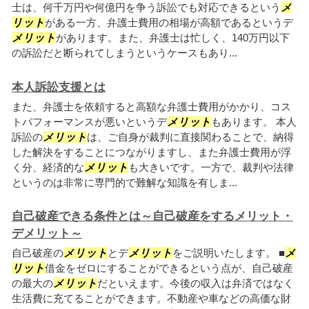
士は、何千万円や何億円を争う訴訟でも対応できるという
メ
リット
がある一方、弁護士費用の相場が高額であるというデ
メリット
があります。また、弁護士は忙しく、140万円以下
の訴訟だと断られてしまうというケースもあり...
本人訴訟支援とは
また、弁護士を依頼すると高額な弁護士費用がかかり、コス
トパフォーマンスが悪いというデ
メリット
もあります。 本人
訴訟の
メリット
は、ご自身が裁判に直接関わることで、納得
した解決をすることにつながりますし、また弁護士費用が浮
く分、経済的な
メリット
も大きいです。一方で、裁判や法律
というのは非常に専門的で難解な知識を有しま...
自己破産できる条件とは～自己破産をするメリット・
デメリット～
自己破産の
メリット
とデ
メリット
をご説明いたします。 ■
メ
リット
借金をゼロにすることができるという点が、自己破産
の最大の
メリット
だといえます。今後の収入は弁済ではなく
生活費に充てることができます。不動産や車などの高価な財