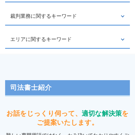
給与所得者 再生
利息制限法 計算
民事再生 個人
裁判業務に関するキーワード
クーリングオフ 制度
再生計画 とは
マルチ商法 犯罪
ブラックリスト 期間
送り付け商法 対応
自己破産 家族に迷惑
クーリングオフ 口頭
エリアに関するキーワード
立ち退き 交渉
利息制限法 とは
クーリングオフ 契約書
債権回収 時効
自己破産 流れ
取消権 時効
交通事故 損害賠償
自己破産 期間
クーリングオフ 期間
強制執行 書類
民事再生 日野市 司法書士
民事再生 手続き
訪問販売 クーリングオフ
交通事故 慰謝料 相場
過払い金 埼玉県 司法書士
過払い金 司法書士
クーリングオフ 手続き
家賃 未払い
過払い金 稲城市 相談
個人再生 官報
情報商材 クーリングオフ
強制執行 差し押さえ
消費者被害 日野市 相談
司法書士紹介
過払い金 ローン
クーリングオフ 条件
家賃滞納 裁判
過払い金 府中市 相談
督促状 とは
投資詐欺 マッチングアプリ
家賃 滞納
裁判業務 東京都 司法書士
過払い金 請求 時効
悪徳商法 種類
債権 時効
自己破産 東京都 司法書士
お話をじっくり伺って、
適切な解決策
を
任意整理 和解後 借り入れ
不正 請求
債権回収 会社
消費者被害 東京都 司法書士
個人再生 最低弁済額
ご提案いたします。
クーリングオフ制度 対象
お金を貸した 返ってこない
消費者被害 神奈川県 司法書士
自己破産 必要書類
訪問販売 違法
返金 請求書
任意整理 多摩市 司法書士