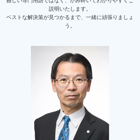
難しい専門用語ではなく、かみ砕いてわかりやすくご
過払い金 手数料
クーリングオフ クレジット会社
賃金 未払い
債務整理 東京都 相談
説明いたします。
クーリングオフ 内容証明
債権 回収
債務整理 府中市 司法書士
ベストな解決策が見つかるまで、一緒に頑張りましょ
マルチ商法 勧誘
養育費 強制執行 流れ
任意整理 神奈川県 司法書士
振り込め詐欺 通報
う。
家賃滞納 督促
任意整理 千葉県 相談
債権 譲渡
民事再生 府中市 相談
交通事故 損害賠償 計算
過払い金 東京都 相談
敷金 返還
裁判業務 日野市 司法書士
自己破産 日野市 相談
過払い金 東京都 司法書士
民事再生 埼玉県 相談