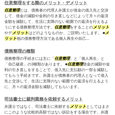
任意整理をする際のメリット・デメリット
任意整理
とは、債務者の代理人弁護士が借金の借入先と交渉
して、借金の減額や金利の引き直しなどによって月々の返済
金額を減額して、生活に支障のない範囲での返済を行えるよ
うにする債務整理方法です。
任意整理
をすることの
メリット
やデ
メリット
はどのようなものか、ご説明いたします。 ■
メ
リット
他の債務整理方法である個人再生や自己...
債務整理の種類
債務整理の手続きには主に「
任意整理
」と「個人再生」と
「自己破産」の3種類があります。 ■
任意整理
借金の減額や金
利の引き直しをすることで、借入先に支払額の一部を減額し
てもらう手続きです。弁護士が債務者の代理人となって借入
先と交渉して、生活に支障のない範囲での返済を行えるよう
に、月々の返済金額を減額してもらいます。
司法書士に裁判業務を依頼するメリット
弁護士ではなく、司法書士に依頼する
メリット
としてはまさ
にこのような比較的高額ではない訴訟をする場合です。弁護