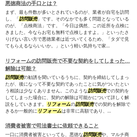
悪徳商法の手口とは？
まず、最も件数が多いとされているのが、業者が自宅を訪問
し、「
訪問販売
」です。そのなかでも多く問題となっている
のが、「点検商法」です。「今日は偶然、この近所を点検に
きました。今ならお宅も無料で点検しますよ。」といったさ
りげない言い方で悪徳業者は近づいてくるため、「タダで見
てもらえるならいいか。」という軽い気持ちで家...
リフォームの訪問販売で不要な契約をしてしまった…
解除は可能？
訪問販売
の勧誘を聞いているうちに、契約を締結してしまっ
たが、後になって不要な契約であったことに気がついたとい
う相談は少なくありません。このような
訪問販売
での契約を
してしまった場合に、契約の解除は可能かについて詳しく解
説をしていきます。
リフォーム
の
訪問販売
での契約を解除で
きるか一般的に
リフォーム
は非常に高額であり、...
消費者被害で司法書士に依頼できること
一口に消費者被害といっても、悪徳な
訪問販売
や、マルチ商