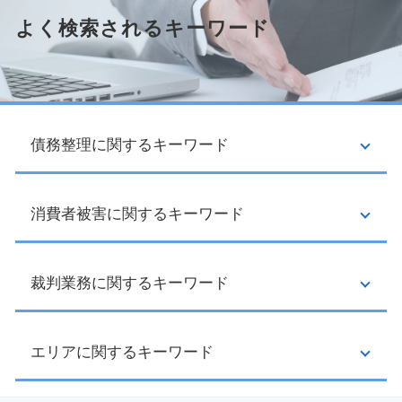
よく検索されるキーワード
債務整理に関するキーワード
消費者被害に関するキーワード
破産 申立
民事再生 条件
過払い金 司法書士
個人再生 必要書類
裁判業務に関するキーワード
クーリングオフ 返品
受任通知 とは
送り付け商法 対応
自己破産 保証人
訪問販売 リフォーム
過払い金 対象
クーリングオフ 契約書
エリアに関するキーワード
交通事故 損害賠償 計算
民事再生 破産 違い
クーリングオフ クレジット会社
交通事故 慰謝料 相場
督促状 とは
訪問販売 クーリングオフ
債権 回収