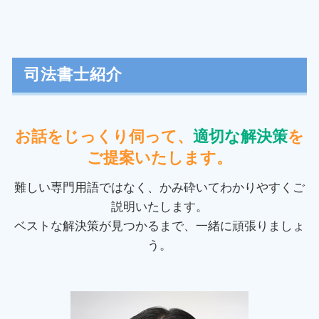
遅延損害金 上限
情報商材 クーリングオフ
債権回収 時効
消費者被害 神奈川県 相談
任意整理 携帯 分割
クーリングオフ 口頭
賃金 未払い
過払い金 東京都 司法書士
自己破産 携帯分割
クーリングオフ制度 対象
養育費 強制執行 流れ
消費者被害 府中市 相談
個人再生 流れ
マルチ商法 勧誘
交通事故 損害賠償
裁判業務 稲城市 司法書士
司法書士紹介
自己破産 家族の貯金
クーリングオフ 手続き
民事 差し押さえ
任意整理 稲城市 相談
消滅時効 とは
不正 請求
少額訴訟 流れ
消費者被害 千葉県 司法書士
任意整理 必要書類
マルチ商法 違反
債権回収 方法
過払い金 稲城市 相談
お話をじっくり伺って、
適切な解決策
を
自己破産 家族カード
副業詐欺 返金
家賃 返済請求
裁判業務 多摩市 相談
任意整理 過払い金
ご提案いたします。
マルチ商法 仕組み
敷金 返還
民事再生 神奈川県 相談
任意整理 再和解
クーリングオフ 条件
担保不動産 競売 流れ
自己破産 稲城市 司法書士
難しい専門用語ではなく、かみ砕いてわかりやすくご
民事再生 デメリット
消費者契約法 クーリングオフ
強制執行 差し押さえ
個人再生 多摩市 相談
説明いたします。
振り込め詐欺 手口
強制執行 書類
消費者被害 東京都 相談
ベストな解決策が見つかるまで、一緒に頑張りましょ
通販 商品 届かない
お金の貸し借り 借用書
民事再生 千葉県 相談
訪問販売 違法
う。
交通事故 示談
民事再生 多摩市 司法書士
債権回収 会社
自己破産 府中市 相談
お金を貸した 返ってこない
消費者被害 日野市 司法書士
立ち退き料 相場
裁判業務 日野市 相談