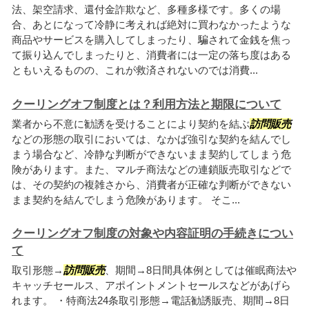
法、架空請求、還付金詐欺など、多種多様です。多くの場
合、あとになって冷静に考えれば絶対に買わなかったような
商品やサービスを購入してしまったり、騙されて金銭を焦っ
て振り込んでしまったりと、消費者には一定の落ち度はある
ともいえるものの、これが救済されないのでは消費...
クーリングオフ制度とは？利用方法と期限について
業者から不意に勧誘を受けることにより契約を結ぶ
訪問販売
などの形態の取引においては、なかば強引な契約を結んでし
まう場合など、冷静な判断ができないまま契約してしまう危
険があります。また、マルチ商法などの連鎖販売取引などで
は、その契約の複雑さから、消費者が正確な判断ができない
まま契約を結んでしまう危険があります。 そこ...
クーリングオフ制度の対象や内容証明の手続きについ
て
取引形態→
訪問販売
、期間→8日間具体例としては催眠商法や
キャッチセールス、アポイントメントセールスなどがあげら
れます。 ・特商法24条取引形態→電話勧誘販売、期間→8日