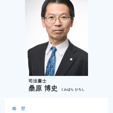
民事再生 千葉県 司法書士
民事再生 神奈川県 司法書士
債務整理 多摩市 司法書士
司法書士
桑原 博史
くわばら ひろし
略 歴