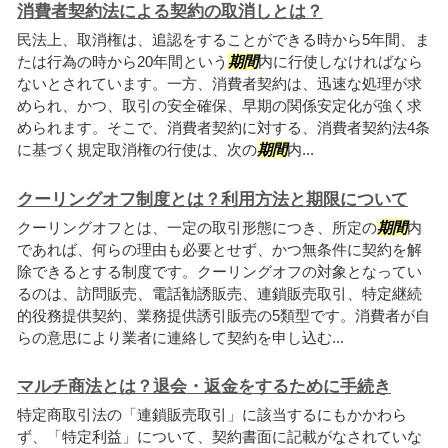
消費者契約法による契約の取消しとは？
民法上、取消権は、追認をすることができる時から5年間、ま
たは行為の時から20年間という
期間
内に行使しなければなら
ないとされています。一方、消費者契約は、迅速な処理が求
められ、かつ、取引の安全確保、早期の関係安定化が強く求
められます。そこで、消費者契約に対する、消費者契約法4条
に基づく規定取消権の行使は、次の
期間
内...
クーリングオフ制度とは？利用方法と期限について
クーリングオフとは、一定の取引形態につき、所定の
期間
内
であれば、何らの理由も必要とせず、かつ無条件に契約を解
除できるとする制度です。クーリングオフの対象となってい
るのは、訪問販売、電話勧誘販売、連鎖販売取引、特定継続
的役務提供契約、業務提供誘引販売の5類型です。消費者が自
らの意思により業者に連絡して契約を申し込む...
マルチ商法とは？退会・返金をするために手続き
特定商取引法の「連鎖販売取引」に該当するにもかかわら
ず、「特定利益」について、契約書面に記載がなされていな