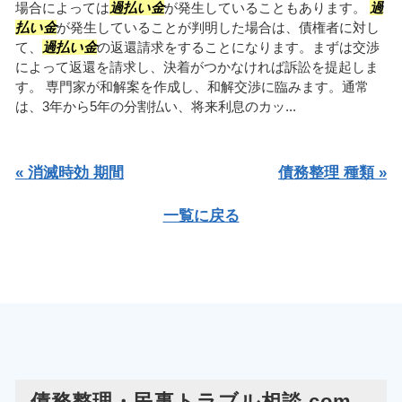
場合によっては
過払い金
が発生していることもあります。
過
払い金
が発生していることが判明した場合は、債権者に対し
て、
過払い金
の返還請求をすることになります。まずは交渉
によって返還を請求し、決着がつかなければ訴訟を提起しま
す。 専門家が和解案を作成し、和解交渉に臨みます。通常
は、3年から5年の分割払い、将来利息のカッ...
« 消滅時効 期間
債務整理 種類 »
一覧に戻る
債務整理・民事トラブル相談.com