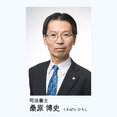
債権 時効
民事再生 神奈川県 相談
家賃 滞納
任意整理 稲城市 相談
過払い金 日野市 司法書士
個人再生 日野市 相談
裁判業務 府中市 司法書士
司法書士
桑原 博史
くわばら ひろし