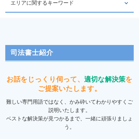
督促状 とは
不正 請求
エリアに関するキーワード
債権 回収
任意整理 和解後 借り入れ
クーリングオフ 手続き
交通事故 慰謝料 計算
自己破産 生活保護
通販 商品 届かない
お金を貸した 返ってこない
ブラックリスト とは
クーリングオフ クレジット会社
交通事故 損害賠償 計算
過払い金 埼玉県 相談
自己破産 携帯分割
クーリングオフ 返品
債権回収 会社
裁判業務 多摩市 相談
任意整理 過払い金
ネガティブオプション 事例
少額訴訟 必要書類
民事再生 埼玉県 司法書士
民事再生 条件
振り込め詐欺 通報
家賃 未払い
民事再生 府中市 相談
司法書士紹介
個人再生 期間
投資詐欺 マッチングアプリ
債権 譲渡
過払い金 千葉県 相談
個人再生 官報
クーリングオフ 電話
家賃 返済請求
個人再生 埼玉県 相談
引き直し 計算
点検商法
債権回収 代行
過払い金 日野市 相談
お話をじっくり伺って、
適切な解決策
を
少額 管財
訪問販売 クーリングオフ
借金 取り立て
裁判業務 日野市 相談
過払い金 ローン
ご提案いたします。
クーリングオフ 内容証明
債権回収 時効
民事再生 埼玉県 相談
自己破産 流れ
取消権
賃金 未払い
消費者被害 千葉県 相談
難しい専門用語ではなく、かみ砕いてわかりやすくご
過払い金 請求 時効
クーリングオフ 方法
養育費 強制執行 流れ
任意整理 日野市 司法書士
説明いたします。
消費者契約法 クーリングオフ
返金 請求書
任意整理 神奈川県 相談
ベストな解決策が見つかるまで、一緒に頑張りましょ
クーリングオフ 期間
交通事故 損害賠償
個人再生 千葉県 司法書士
マルチ商法 違反
う。
交通事故 慰謝料 相場
債務整理 多摩市 司法書士
交通事故 示談
自己破産 稲城市 相談