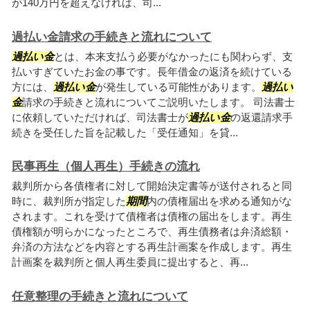
が140万円を超えなければ、司...
過払い金請求の手続きと流れについて
過払い金
とは、本来支払う必要がなかったにも関わらず、支
払いすぎていたお金の事です。長年借金の返済を続けている
方には、
過払い金
が発生している可能性があります。
過払い
金
請求の手続きと流れについてご説明いたします。 司法書士
に依頼していただければ、司法書士が
過払い金
の返還請求手
続きを受任した旨を記載した「受任通知」を貸...
民事再生（個人再生）手続きの流れ
裁判所から各債権者に対して開始決定書等が送付されると同
時に、裁判所が指定した
期間
内の債権届出を求める通知がな
されます。これを受けて債権者は債権の届出をします。再生
債権額が明らかになったところで、再生債務者は弁済総額・
弁済の方法などを内容とする再生計画案を作成します。再生
計画案を裁判所と個人再生委員に提出すると、再...
任意整理の手続きと流れについて