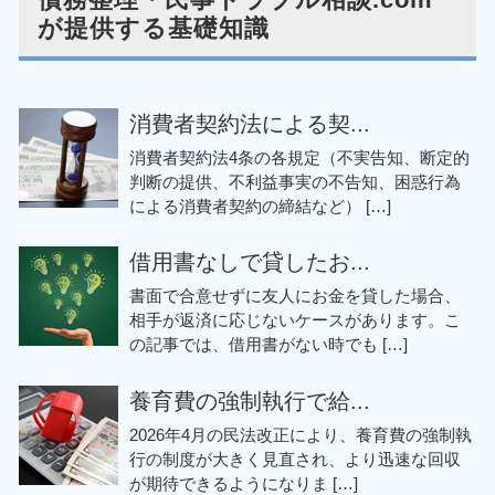
が提供する基礎知識
消費者契約法による契...
消費者契約法4条の各規定（不実告知、断定的
判断の提供、不利益事実の不告知、困惑行為
による消費者契約の締結など） […]
借用書なしで貸したお...
書面で合意せずに友人にお金を貸した場合、
相手が返済に応じないケースがあります。こ
の記事では、借用書がない時でも […]
養育費の強制執行で給...
2026年4月の民法改正により、養育費の強制執
行の制度が大きく見直され、より迅速な回収
が期待できるようになりま […]