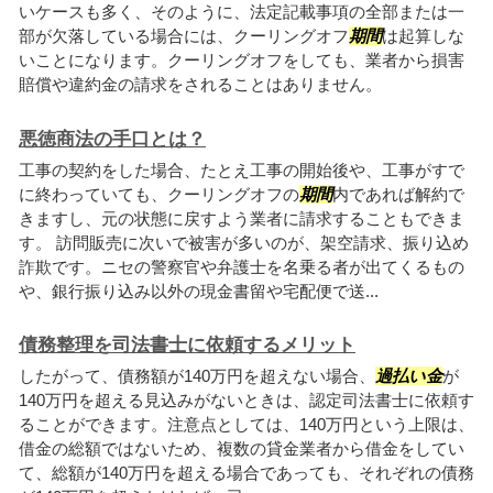
いケースも多く、そのように、法定記載事項の全部または一
部が欠落している場合には、クーリングオフ
期間
は起算しな
いことになります。クーリングオフをしても、業者から損害
賠償や違約金の請求をされることはありません。
悪徳商法の手口とは？
工事の契約をした場合、たとえ工事の開始後や、工事がすで
に終わっていても、クーリングオフの
期間
内であれば解約で
きますし、元の状態に戻すよう業者に請求することもできま
す。 訪問販売に次いで被害が多いのが、架空請求、振り込め
詐欺です。ニセの警察官や弁護士を名乗る者が出てくるもの
や、銀行振り込み以外の現金書留や宅配便で送...
債務整理を司法書士に依頼するメリット
したがって、債務額が140万円を超えない場合、
過払い金
が
140万円を超える見込みがないときは、認定司法書士に依頼す
ることができます。注意点としては、140万円という上限は、
借金の総額ではないため、複数の貸金業者から借金をしてい
て、総額が140万円を超える場合であっても、それぞれの債務