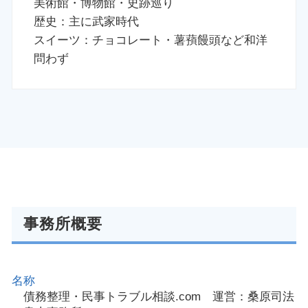
美術館・博物館・史跡巡り
歴史：主に武家時代
スイーツ：チョコレート・薯蕷饅頭など和洋
問わず
事務所概要
名称
債務整理・民事トラブル相談.com 運営：桑原司法