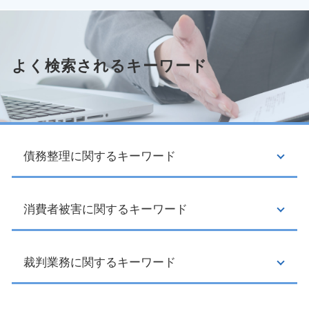
よく検索されるキーワード
債務整理に関するキーワード
消費者被害に関するキーワード
民事再生 デメリット
任意整理 住宅ローン
再生計画 とは
民事再生 手続き
裁判業務に関するキーワード
クーリングオフ制度 対象
任意整理 携帯 分割
マルチ商法 勧誘
消滅時効 期間
悪徳商法 種類