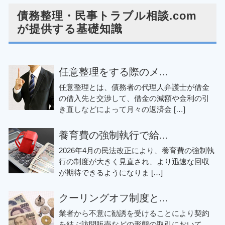
債務整理・民事トラブル相談.com
が提供する基礎知識
任意整理をする際のメ...
任意整理とは、債務者の代理人弁護士が借金
の借入先と交渉して、借金の減額や金利の引
き直しなどによって月々の返済金 […]
養育費の強制執行で給...
2026年4月の民法改正により、養育費の強制執
行の制度が大きく見直され、より迅速な回収
が期待できるようになりま […]
クーリングオフ制度と...
業者から不意に勧誘を受けることにより契約
を結ぶ訪問販売などの形態の取引において