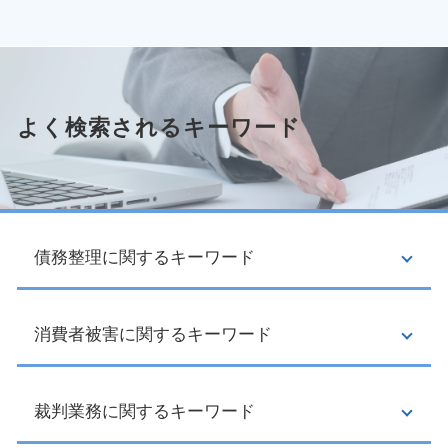
よく検索されるキーワード
債務整理に関するキーワード
消費者被害に関するキーワード
ブラックリスト とは
給与所得者 再生
個人再生 デメリット
利息制限法 計算
裁判業務に関するキーワード
副業詐欺 返金
受任通知 とは
クーリングオフ 手続き