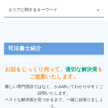
任意整理 必要書類
振り込め詐欺 通報
過払い請求 デメリット
消費者契約法 クーリングオフ
エリアに関するキーワード
家賃 滞納
過払い金 期間
マルチ商法 犯罪
返金 請求書
クレジットカード 過払い金
点検商法
立ち退き料 相場
督促状 とは
クーリングオフ 条件
敷金 返還
過払い金 府中市 司法書士
任意整理 期間
訪問販売 リフォーム
賃金 未払い
民事再生 府中市 司法書士
自己破産 期間
クーリングオフ 返品
交通事故 損害賠償 計算
裁判業務 稲城市 司法書士
民事再生 デメリット
クーリングオフ 契約書
強制 競売
個人再生 埼玉県 相談
司法書士紹介
債務整理 種類
振り込め詐欺 対策
債権回収 代行
民事再生 稲城市 相談
債務整理 メリット デメリット
クーリングオフ 口頭
強制執行 差し押さえ
任意整理 府中市 相談
債権 債務 違い
クーリングオフ 制度
家賃 返済請求
過払い金 千葉県 相談
お話をじっくり伺って、
適切な解決策
を
個人再生 期間
振り込め詐欺 手口
債権回収 方法
個人再生 千葉県 司法書士
過払い金 手数料
ご提案いたします。
送り付け商法 対応
民事 差し押さえ
任意整理 千葉県 相談
民事再生 流れ
不正 請求
養育費 強制執行 流れ
個人再生 多摩市 相談
難しい専門用語ではなく、かみ砕いてわかりやすくご
破産 流れ
投資詐欺 マッチングアプリ
お金を貸した 返ってこない
個人再生 多摩市 司法書士
説明いたします。
訪問販売 クーリングオフ
家賃滞納 督促
自己破産 千葉県 司法書士
ベストな解決策が見つかるまで、一緒に頑張りましょ
クーリングオフ クレジット会社
交通事故 慰謝料 相場
過払い金 埼玉県 相談
クーリングオフ 内容証明
う。
交通事故 慰謝料 計算
消費者被害 多摩市 司法書士