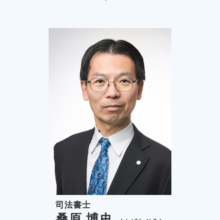
家賃滞納 裁判
自己破産 稲城市 司法書士
少額訴訟 流れ
自己破産 埼玉県 司法書士
少額訴訟 必要書類
民事再生 稲城市 司法書士
個人再生 府中市 司法書士
個人再生 東京都 相談
自己破産 稲城市 相談
司法書士
桑原 博史